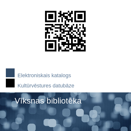
Elektroniskais katalogs
Kultūrvēstures datubāze
Vīksnas bibliotēka