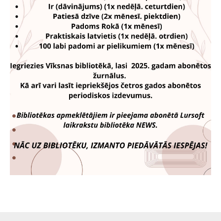
Grāmatu jaunumi bibliotēkā
Norises
Darba pārskati
Ar fotoaparātu rokā