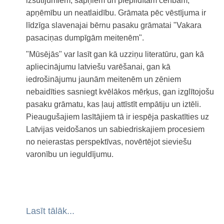
izsūtījumiem, sapņiem un piepildītām cerībām,
apņēmību un neatlaidību. Grāmata pēc vēstījuma ir
līdzīga slavenajai bērnu pasaku grāmatai "Vakara
pasaciņas dumpīgām meitenēm".
"Mūsējās" var lasīt gan kā uzziņu literatūru, gan kā
apliecinājumu latviešu varēšanai, gan kā
iedrošinājumu jaunām meitenēm un zēniem
nebaidīties sasniegt kvēlākos mērķus, gan izglītojošu
pasaku grāmatu, kas ļauj attīstīt empātiju un iztēli.
Pieaugušajiem lasītājiem tā ir iespēja paskatīties uz
Latvijas veidošanos un sabiedriskajiem procesiem
no neierastas perspektīvas, novērtējot sieviešu
varonību un ieguldījumu.
Lasīt tālāk...