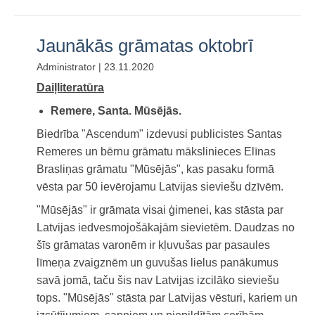
Jaunākās grāmatas oktobrī
Administrator | 23.11.2020
Daiļliteratūra
Remere, Santa. Mūsējās.
Biedrība "Ascendum" izdevusi publicistes Santas
Remeres un bērnu grāmatu mākslinieces Elīnas
Brasliņas grāmatu "Mūsējās", kas pasaku formā
vēsta par 50 ievērojamu Latvijas sieviešu dzīvēm.
"Mūsējās" ir grāmata visai ģimenei, kas stāsta par
Latvijas iedvesmojošākajām sievietēm. Daudzas no
šīs grāmatas varonēm ir kļuvušas par pasaules
līmeņa zvaigznēm un guvušas lielus panākumus
savā jomā, taču šis nav Latvijas izcilāko sieviešu
tops. "Mūsējās" stāsta par Latvijas vēsturi, kariem un