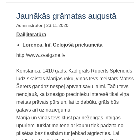
Jaunākās grāmatas augustā
Administrator | 23.11.2020
Daiļliteratūra
Lorenca, Inī. Ceļojošā priekameita
http://www.zvaigzne.lv
Konstanca, 1410 gads. Kad grāfs Ruperts Splendids
lūdz skaistās Marijas roku, viņas tēvs meistars Matīss
Šērers gandrīz nespēj aptvert savu laimi. Taču tēvs
nenojauš, ka iznesīgo precinieku interesē tikai viņa
meitas prāvais pūrs un, lai to dabūtu, grāfs būs
gatavs arī uz noziegumu.
Marija un viņas tēvs kļūst par nežēlīgas intrigas
upuriem, turklāt meitene ar kaunu tiek padzīta no
pilsētas bez tiesībām tur jebkad atgriezties. Lai