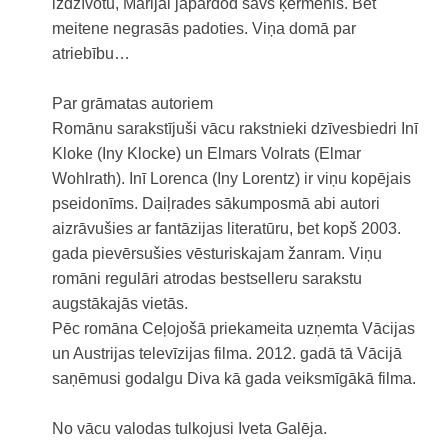
izdzīvotu, Marijai jāpārdod savs ķermenis. Bet
meitene negrasās padoties. Viņa domā par
atriebību…
Par grāmatas autoriem
Romānu sarakstījuši vācu rakstnieki dzīvesbiedri Inī
Kloke (Iny Klocke) un Elmars Volrats (Elmar
Wohlrath). Inī Lorenca (Iny Lorentz) ir viņu kopējais
pseidonīms. Daiļrades sākumposmā abi autori
aizrāvušies ar fantāzijas literatūru, bet kopš 2003.
gada pievērsušies vēsturiskajam žanram. Viņu
romāni regulāri atrodas bestselleru sarakstu
augstākajās vietās.
Pēc romāna Ceļojošā priekameita uzņemta Vācijas
un Austrijas televīzijas filma. 2012. gadā tā Vācijā
saņēmusi godalgu Diva kā gada veiksmīgākā filma.
No vācu valodas tulkojusi Iveta Galēja.