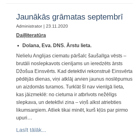
Jaunākās grāmatas septembrī
Administrator | 23.11.2020
Daiļliteratūra
Dolana, Eva. DNS. Ārstu lieta.
Nelielu Anglijas ciematu pāršalc šaušalīga vēsts –
brutāli noslepkavots cienījams un ieredzēts ārsts
Džošua Einsvērts. Kad detektīvi rekonstruē Einsvērta
pēdējās dienas, viņi atklāj arvien jaunus noslēpumus
un aizdomās turamos. Turklāt šī nav vienīgā lieta,
kas jāizmeklē: no cietuma ir atbrīvots nežēlīgs
slepkava, un detektīvi zina – viņš alkst atriebties
likumsargiem. Atliek tikai minēt, kurš kļūs par pirmo
upuri…
Lasīt tālāk...