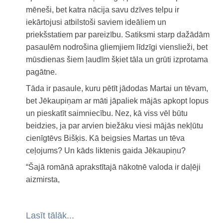
Jaunākās grāmatas 2022. gadā
mēneši, bet katra nācija savu dzīves telpu ir
Jaunākās grāmatas 2021.gadā
iekārtojusi atbilstoši saviem ideāliem un
Jaunākās grāmatas 2020.gadā
priekšstatiem par pareizību. Satiksmi starp dažādām
pasaulēm nodrošina gliemjiem līdzīgi vienslieži, bet
Norises
mūsdienas šiem ļaudīm šķiet tāla un grūti izprotama
Darba pārskati
pagātne.
Ar fotoaparātu rokā
Tāda ir pasaule, kuru pētīt jādodas Martai un tēvam,
bet Jēkaupiņam ar māti jāpaliek mājās apkopt lopus
un pieskatīt saimniecību. Nez, kā viss vēl būtu
beidzies, ja par arvien biežāku viesi mājās nekļūtu
cienīgtēvs Bišķis. Kā beigsies Martas un tēva
ceļojums? Un kāds liktenis gaida Jēkaupiņu?
“Šajā romānā aprakstītajā nākotnē valoda ir daļēji
aizmirsta,
Lasīt tālāk...