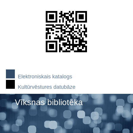
Elektroniskais katalogs
Kultūrvēstures datubāze
Vīksnas bibliotēka