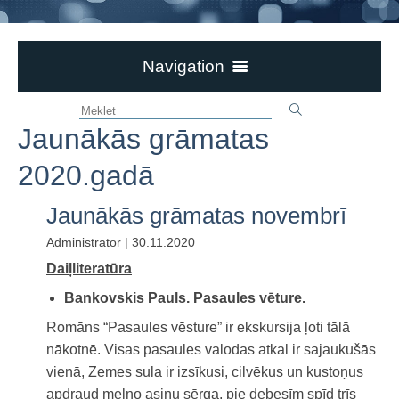
Navigation
Par bibliotēku
Jaunākās grāmatas
Darba laiki, kontakti
Informācijai!
2020.gadā
Prese
Jaunākās grāmatas novembrī
Bērnu, Jauniešu un vecāku žūrija 2025
Administrator | 30.11.2020
Grāmatu jaunumi bibliotēkā
Daiļliteratūra
Jaunākās grāmatas 2026.gadā
Bankovskis Pauls. Pasaules vēture.
Jaunākās grāmatas 2025.gadā
Romāns “Pasaules vēsture” ir ekskursija ļoti tālā
Jaunākās grāmatas 2024.gadā.
nākotnē. Visas pasaules valodas atkal ir sajaukušās
Jaunākās grāmatas 2023.gadā
vienā, Zemes sula ir izsīkusi, cilvēkus un kustoņus
apdraud melno asiņu sērga, pie debesīm spīd trīs