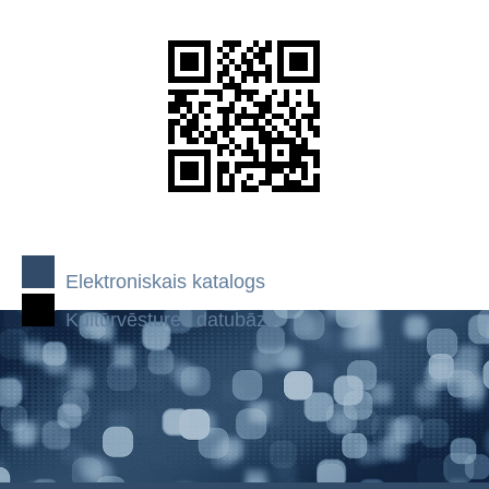
Elektroniskais katalogs
Kultūrvēstures datubāze