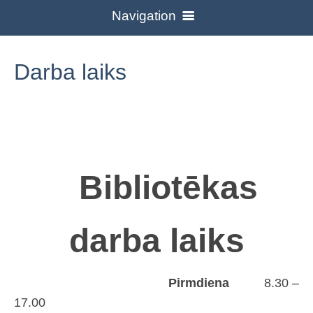
Navigation
Kontakti
Darba laiks
Darba laiks
Aktualitātes
Pakalpojumi
Novadpētniecība
Bibliotēkas
Par bibliotēku
Jaunieguvumi
Reglaments
darba laiks
Periodika
Daiļliteratūra
Darba pārskati
3td
Pirmdiena
8.30 –
Nozaru literatūra
Bibliotēkas lietošanas noteikumi
17.00
Galerijas