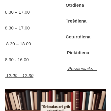
Bērnu un jauniešu
Datoru un interneta izmantošanas kārtība
Otrdiena
Pasākumi 2026
8.30 – 17.00
Bibliotēkas vēsture
Trešdiena
Maksas pakalpojumi
8.30 – 17.00
Ceturtdiena
8.30 – 18.00
Piektdiena
8.30 - 16.00
Pusdienlaiks
12.00 – 12.30