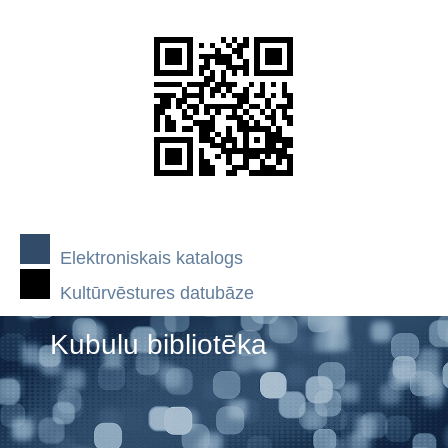
Elektroniskais katalogs
Kultūrvēstures datubāze
Kubulu bibliotēka