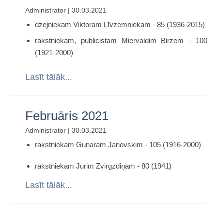
Jaunākās grāmatas 2022.gadā
Administrator | 30.03.2021
Kubulu bibliotēkas Reglaments
Preses izdevumi 2022. gadā
Jaunākās grāmatas 2021.gadā
dzejniekam Viktoram Līvzemniekam - 85 (1936-2015)
Kubulu bibliotēkas lietošanas noteikumi
rakstniekam, publicistam Miervaldim Birzem - 100
Abonētās datubāzes bibliotēkā
(1921-2000)
Kubulu bibliotēkas Krājuma komplektēšanas koncepcija
Lasīt tālāk...
Februāris 2021
Administrator | 30.03.2021
rakstniekam Gunaram Janovskim - 105 (1916-2000)
rakstniekam Jurim Zvirgzdiņam - 80 (1941)
Lasīt tālāk...