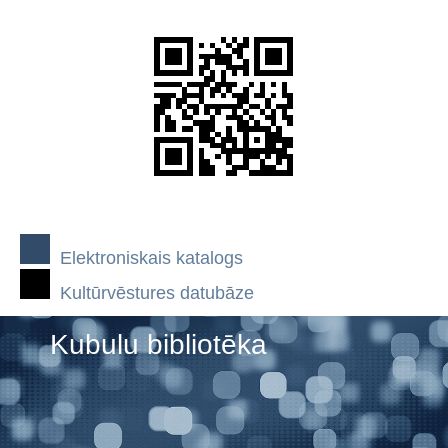
Elektroniskais katalogs
Kultūrvēstures datubāze
Kubulu bibliotēka