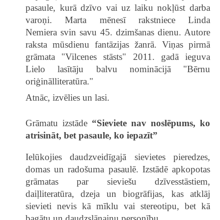
pasaule, kurā dzīvo vai uz laiku nokļūst darba
varoņi. Marta mēnesī rakstniece Linda
Nemiera svin savu 45. dzimšanas dienu. Autore
raksta mūsdienu fantāzijas žanrā. Viņas pirmā
grāmata "Vilcenes stāsts" 2011. gadā ieguva
Lielo lasītāju balvu nominācijā "Bērnu
oriģinālliteratūra."
Atnāc, izvēlies un lasi.
Grāmatu izstāde
“Sieviete nav noslēpums, ko
atrisināt, bet pasaule, ko iepazīt”
Ielūkojies daudzveidīgajā sievietes pieredzes,
domas un radošuma pasaulē. Izstādē apkopotas
grāmatas par sieviešu dzīvesstāstiem,
daiļliteratūra, dzeja un biogrāfijas, kas atklāj
sievieti nevis kā mīklu vai stereotipu, bet kā
bagātu un daudzslāņainu personību.