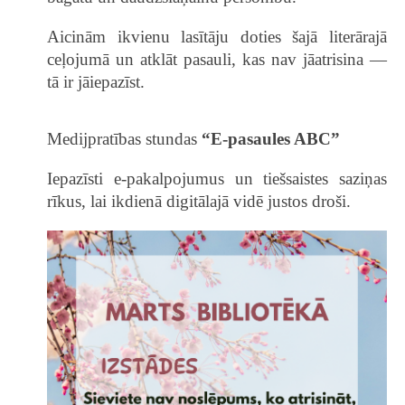
Aicinām ikvienu lasītāju doties šajā literārajā
ceļojumā un atklāt pasauli, kas nav jāatrisina —
tā ir jāiepazīst.
Medijpratības stundas
“E-pasaules ABC”
Iepazīsti e-pakalpojumus un tiešsaistes saziņas
rīkus, lai ikdienā digitālajā vidē justos droši.