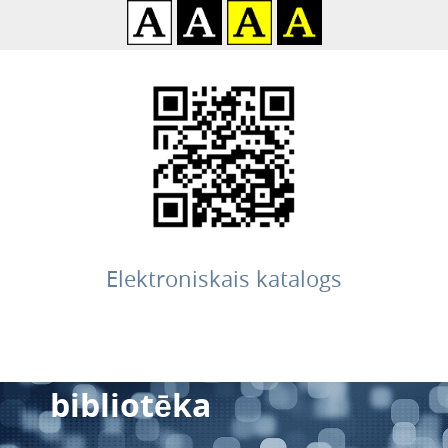
Elektroniskais katalogs
Balvu pielāgotās literatū
bibliotēka