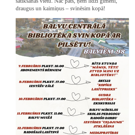
satikšanās vietu. Nāc pats, ņem līdzi ģimeni,
draugus un kaimiņus – svinēsim kopā!