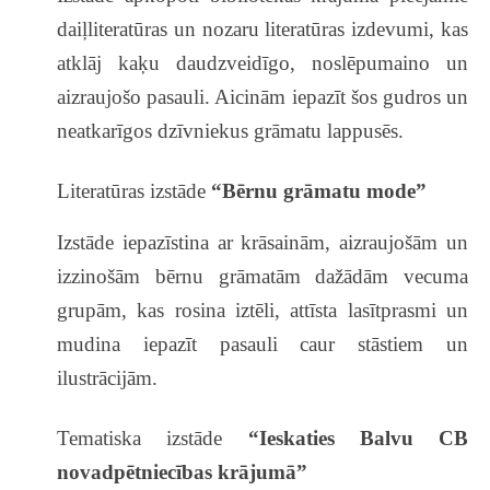
Normatīvie dokumenti
daiļliteratūras un nozaru literatūras izdevumi, kas
Fotogalerijas
atklāj kaķu daudzveidīgo, noslēpumaino un
aizraujošo pasauli. Aicinām iepazīt šos gudros un
neatkarīgos dzīvniekus grāmatu lappusēs.
Literatūras izstāde
“Bērnu grāmatu mode”
Izstāde iepazīstina ar krāsainām, aizraujošām un
izzinošām bērnu grāmatām dažādām vecuma
grupām, kas rosina iztēli, attīsta lasītprasmi un
mudina iepazīt pasauli caur stāstiem un
ilustrācijām.
Tematiska izstāde
“Ieskaties Balvu CB
novadpētniecības krājumā”