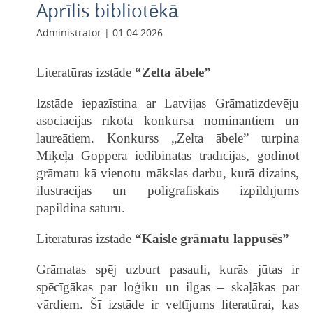
Aprīlis bibliotēkā
Administrator | 01.04.2026
Literatūras izstāde
“Zelta ābele”
Izstāde iepazīstina ar Latvijas Grāmatizdevēju
asociācijas rīkotā konkursa nominantiem un
laureātiem. Konkurss „Zelta ābele” turpina
Miķeļa Goppera iedibinātās tradīcijas, godinot
grāmatu kā vienotu mākslas darbu, kurā dizains,
ilustrācijas un poligrāfiskais izpildījums
papildina saturu.
Literatūras izstāde
“Kaisle grāmatu lappusēs”
Grāmatas spēj uzburt pasauli, kurās jūtas ir
spēcīgākas par loģiku un ilgas – skaļākas par
vārdiem. Šī izstāde ir veltījums literatūrai, kas