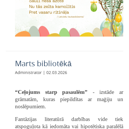
Marts bibliotēkā
Administrator | 02.03.2026
“Ceļojums starp pasaulēm”
- izstāde ar
grāmatām, kuras piepildītas ar maģiju un
noslēpumiem.
Fantāzijas literatūrā darbības vide tiek
atspoguļota kā iedomāta vai hipotētiska paralēlā