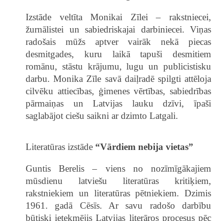
Izstāde veltīta Monikai Zīlei – rakstniecei,
žurnālistei un sabiedriskajai darbiniecei. Viņas
radošais mūžs aptver vairāk nekā piecas
desmitgades, kuru laikā tapuši desmitiem
romānu, stāstu krājumu, lugu un publicistisku
darbu. Monika Zīle savā daiļradē spilgti attēloja
cilvēku attiecības, ģimenes vērtības, sabiedrības
pārmaiņas un Latvijas lauku dzīvi, īpaši
saglabājot ciešu saikni ar dzimto Latgali.
Literatūras izstāde
“Vārdiem nebija vietas”
Guntis Berelis – viens no nozīmīgākajiem
mūsdienu latviešu literatūras kritiķiem,
rakstniekiem un literatūras pētniekiem. Dzimis
1961. gadā Cēsīs. Ar savu radošo darbību
būtiski ietekmējis Latvijas literāros procesus pēc