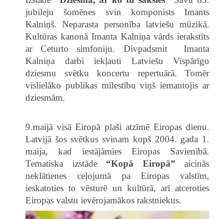
jubileju šomēnes svin komponists Imants
Kalniņš. Neparasta personība latviešu mūzikā.
Kultūras kanonā Imanta Kalniņa vārds ierakstīts
ar Ceturto simfoniju. Divpadsmit Imanta
Kalniņa darbi iekļauti Latviešu Vispārīgo
dziesmu svētku koncertu repertuārā. Tomēr
vislielāko publikas mīlestību viņš iemantojis ar
dziesmām.
9.maijā visā Eiropā plaši atzīmē Eiropas dienu.
Latvijā šos svētkus svinam kopš 2004. gada 1.
maija, kad iestājāmies Eiropas Savienībā.
Tematiska izstāde
“Kopā Eiropā”
aicinās
neklātienes ceļojumā pa Eiropas valstīm,
ieskatoties to vēsturē un kultūrā, arī atceroties
Eiropas valstu ievērojamākos rakstniekus.