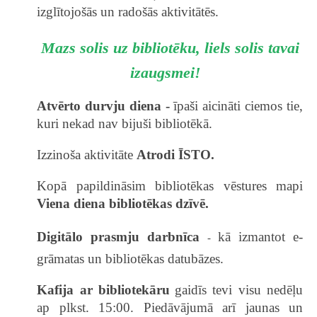
izglītojošās un radošās aktivitātēs.
Mazs solis uz bibliotēku, liels solis tavai
izaugsmei!
Atvērto durvju diena -
īpaši aicināti ciemos tie,
kuri nekad nav bijuši bibliotēkā.
Izzinoša aktivitāte
Atrodi ĪSTO.
Kopā papildināsim bibliotēkas vēstures mapi
Viena diena bibliotēkas dzīvē.
Digitālo prasmju darbnīca
kā izmantot e-
-
grāmatas un bibliotēkas datubāzes.
Kafija ar bibliotekāru
gaidīs tevi visu nedēļu
ap plkst. 15:00. Piedāvājumā arī jaunas un