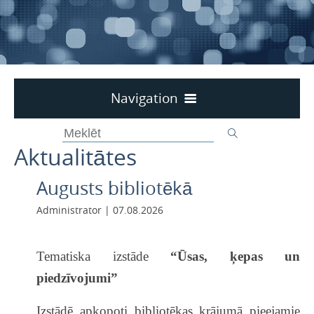
Navigation
Darba laiks
Aktualitātes
Aktualitātes
Kontakti
Augusts bibliotēkā
Par bibliotēku
Administrator | 07.08.2026
Krājums
Pakalpojumi
Tematiska izstāde
“Ūsas, ķepas un
Periodika
piedzīvojumi”
Novadpētniecība
Izstādē apkopoti bibliotēkas krājumā pieejamie