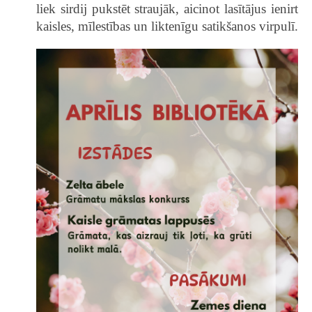
liek sirdij pukstēt straujāk, aicinot lasītājus ienirt
kaisles, mīlestības un liktenīgu satikšanos virpulī.