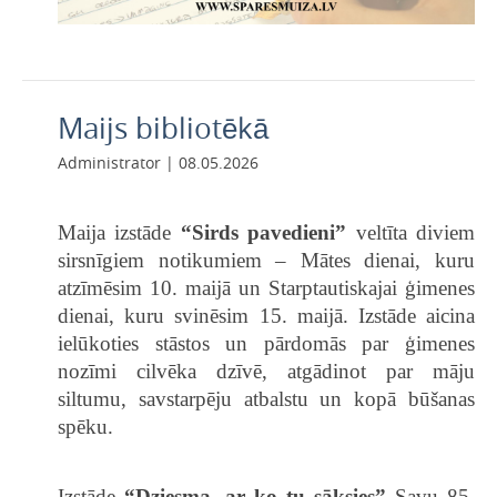
Maijs bibliotēkā
Administrator | 08.05.2026
Maija izstāde
“Sirds pavedieni”
veltīta diviem
sirsnīgiem notikumiem – Mātes dienai, kuru
atzīmēsim 10. maijā un Starptautiskajai ģimenes
dienai, kuru svinēsim 15. maijā. Izstāde aicina
ielūkoties stāstos un pārdomās par ģimenes
nozīmi cilvēka dzīvē, atgādinot par māju
siltumu, savstarpēju atbalstu un kopā būšanas
spēku.
Izstāde
“Dziesma, ar ko tu sāksies”
Savu 85.