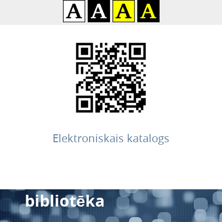
Elektroniskais katalogs
Balvu pielāgotās literatū
bibliotēka