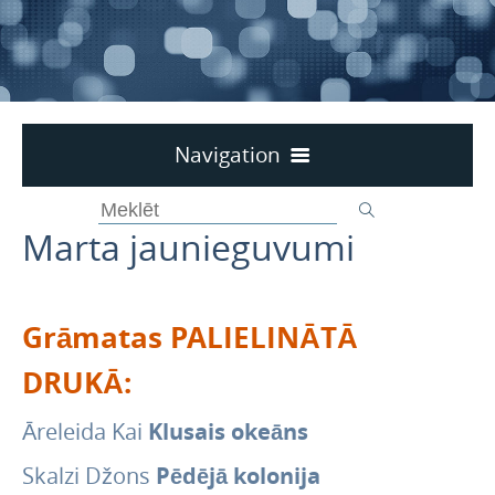
Navigation
Darba laiks
Marta jaunieguvumi
Aktualitātes
Kontakti
Par bibliotēku
Grāmatas PALIELINĀTĀ
Krājums
DRUKĀ:
2026
2025
Āreleida Kai
Klusais okeāns
Decembra jaunieguvumi
Skalzi Džons
Pēdējā kolonija