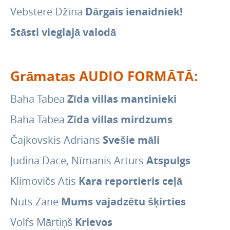
Novembra jaunieguvumi
Vebstere Džīna
Dārgais ienaidniek!
Oktobra jaunieguvumi
Stāsti vieglajā valodā
Septembra jaunieguvumi
Augusta jaunieguvumi
Jūlija jaunieguvumi
Grāmatas AUDIO FORMĀTĀ:
Jūnija jaunieguvumi
Baha Tabea
Zīda villas mantinieki
Maija jaunieguvumi
Baha Tabea
Zīda villas mirdzums
Aprīļa jaunieguvumi
Marta jaunieguvumi
Čajkovskis Adrians
Svešie māli
Februāra jaunieguvumi
Judina Dace, Nīmanis Arturs
Atspulgs
Janvāra jaunieguvumi
Klimovičs Atis
Kara reportieris ceļā
Pakalpojumi
Nuts Zane
Mums vajadzētu šķirties
Periodika
Volfs Mārtiņš
Krievos
Novadpētniecība