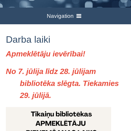
Navigation
Par bibliotēku
Darba laiki
Darba laiki
Darba laiki
Apmeklētāju ievērībai!
Jaunieguvumi
Kontakti
Pakalpojumi
Aktualitātes
No 7. jūlija līdz 28. jūlijam
Pašvaldības informācija
bibliotēka slēgta. Tiekamies
Ieskats vēsturē
Prese
29. jūlijā.
Galerija
Dokumenti
Lietošanas noteikumi