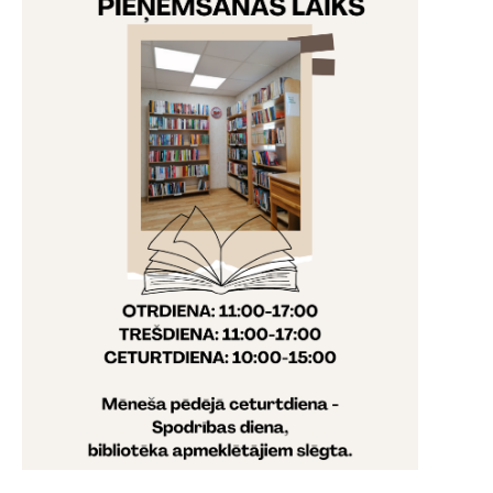
Datori un Internets
Reglaments
Darba pārskati
Krājuma komplektēšanas koncepcija