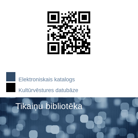
Elektroniskais katalogs
Kultūrvēstures datubāze
Tikaiņu bibliotēka