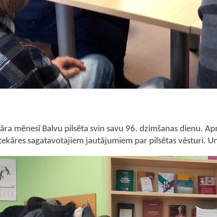
āra mēnesī Balvu pilsēta svin savu 96. dzimšanas dienu. Apm
tekāres sagatavotajiem jautājumiem par pilsētas vēsturi. Un v