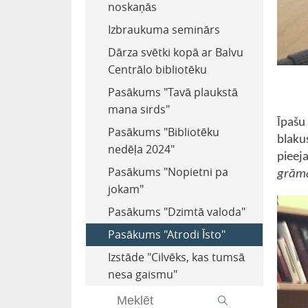
noskaņās
Izbraukuma seminārs
Dārza svētki kopā ar Balvu
Centrālo bibliotēku
Pasākums "Tavā plaukstā
mana sirds"
Īpašu
Pasākums "Bibliotēku
blaku
nedēļa 2024"
pieej
Pasākums "Nopietni pa
grām
jokam"
Pasākums "Dzimtā valoda"
Pasākums "Atrodi Īsto"
Izstāde "Cilvēks, kas tumsā
nesa gaismu"