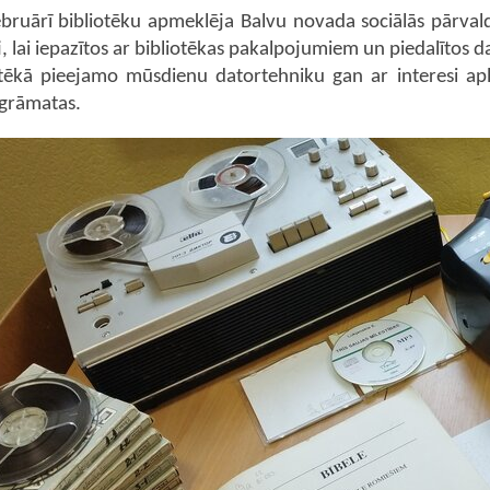
ebruārī bibliotēku apmeklēja Balvu novada sociālās pārv
i, lai iepazītos ar bibliotēkas pakalpojumiem un piedalītos d
otēkā pieejamo mūsdienu datortehniku gan ar interesi aplū
grāmatas.