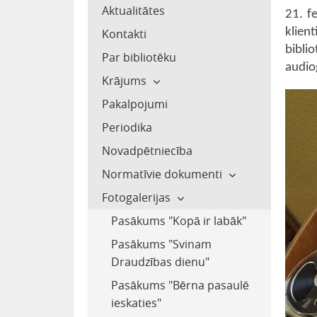
Aktualitātes
21. f
klient
Kontakti
bibli
Par bibliotēku
audio
Krājums
Pakalpojumi
Periodika
Novadpētniecība
Normatīvie dokumenti
Fotogalerijas
Pasākums "Kopā ir labāk"
Pasākums "Svinam
Draudzības dienu"
Pasākums "Bērna pasaulē
ieskaties"