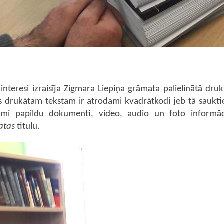
 interesi izraisīja Zigmara Liepiņa grāmata palielinātā dr
s drukātam tekstam ir atrodami kvadrātkodi jeb tā sauktie
ami papildu dokumenti, video, audio un foto informāc
atas
titulu.