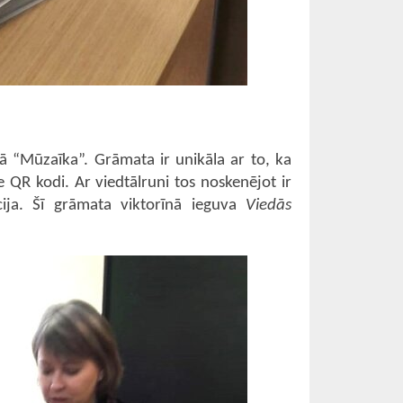
ukā “Mūzaīka”. Grāmata ir unikāla ar to, ka
 QR kodi. Ar viedtālruni tos noskenējot ir
ija. Šī grāmata viktorīnā ieguva
Viedās