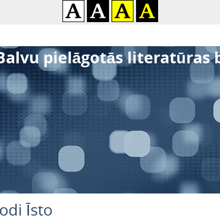
Balvu pielāgotās literatūras 
odi Īsto