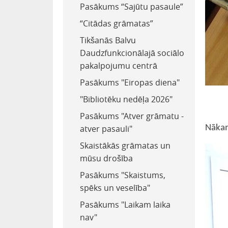
Pasākums “Sajūtu pasaule”
“Citādas grāmatas”
Tikšanās Balvu
Daudzfunkcionālajā sociālo
pakalpojumu centrā
Pasākums "Eiropas diena"
"Bibliotēku nedēļa 2026"
Pasākums "Atver grāmatu -
atver pasauli"
Nākamā
Skaistākās grāmatas un
mūsu drošība
Pasākums "Skaistums,
spēks un veselība"
Pasākums "Laikam laika
nav"