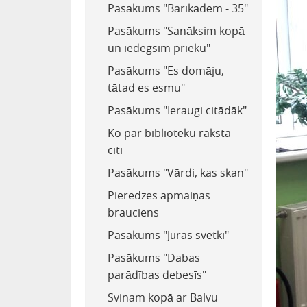
Pasākums "Barikādēm - 35"
Pasākums "Sanāksim kopā
un iedegsim prieku"
Pasākums "Es domāju,
tātad es esmu"
Pasākums "Ieraugi citādāk"
Ko par bibliotēku raksta
citi
Pasākums "Vārdi, kas skan"
Pieredzes apmaiņas
brauciens
Pasākums "Jūras svētki"
Pasākums "Dabas
parādības debesīs"
Svinam kopā ar Balvu