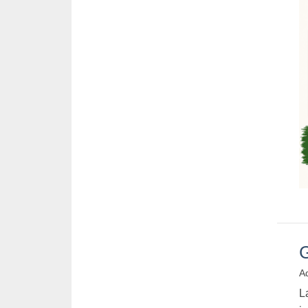
G
Ad
L