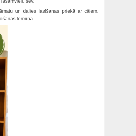
 lasāmvielu sev.
rāmatu un dalies lasīšanas priekā ar citiem.
tdošanas termiņa.