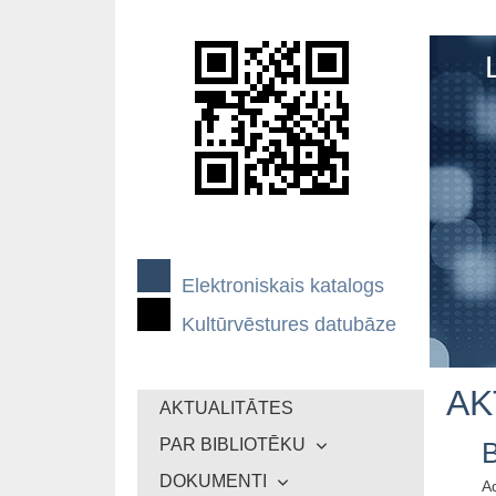
Elektroniskais katalogs
Kultūrvēstures datubāze
AK
AKTUALITĀTES
PAR BIBLIOTĒKU
B
DOKUMENTI
Ad