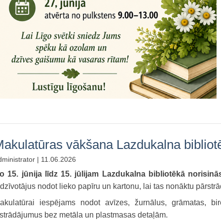
akulatūras vākšana Lazdukalna bibliot
ministrator | 11.06.2026
o 15. jūnija līdz 15. jūlijam Lazdukalna bibliotēkā norisi
edzīvotājus nodot lieko papīru un kartonu, lai tas nonāktu pārstrā
akulatūrai iespējams nodot avīzes, žurnālus, grāmatas, bir
zstrādājumus bez metāla un plastmasas detaļām.