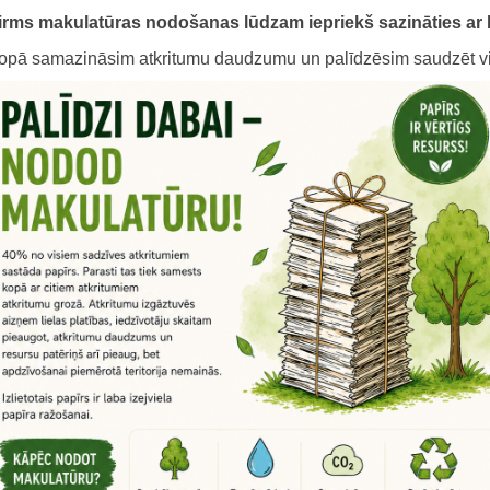
irms makulatūras nodošanas lūdzam iepriekš sazināties ar bi
opā samazināsim atkritumu daudzumu un palīdzēsim saudzēt vi