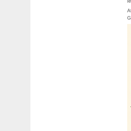
i
A
G