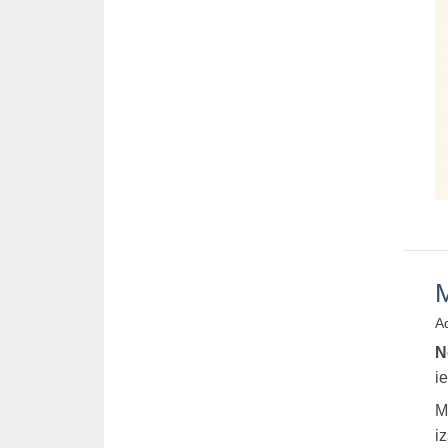
M
Ad
N
i
M
i