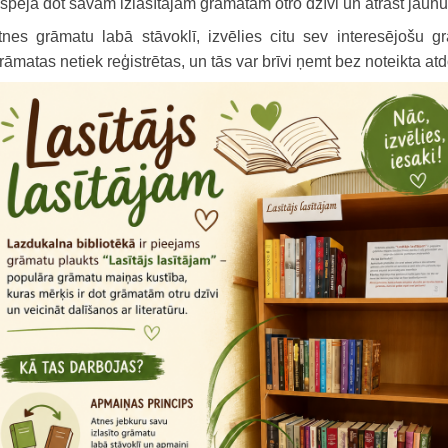
espēja dot savām izlasītajām grāmatām otro dzīvi un atrast jaunu
tnes grāmatu labā stāvoklī, izvēlies citu sev interesējošu g
rāmatas netiek reģistrētas, un tās var brīvi ņemt bez noteikta a