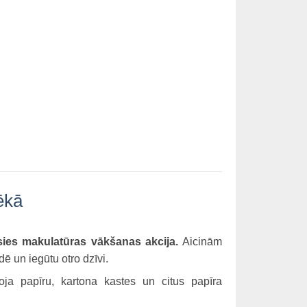
ēkā
nāsies makulatūras vākšanas akcija.
Aicinām
dē un iegūtu otro dzīvi.
oja papīru, kartona kastes un citus papīra