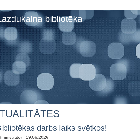
Lazdukalna bibliotēka
TUALITĀTES
ibliotēkas darbs laiks svētkos!
ministrator | 19.06.2026