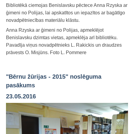
2008
Bibliotēkā ciemojas Benislavsku pēctece Anna Rzyska ar
ģimeni no Polijas, lai apskatītos un iepazītos ar bagātīgo
Jaunieguvumi
novadpētniecības materiālu klāstu.
3td e-GRĀMATU bibliotēka
Anna Rzyska ar ģimeni no Polijas, apmeklējot
Bērnu, jauniešu un vecāku žūrija
Benislavsku dzimtas vietas, apmeklēja arī bibliotēku.
Ziemeļvalstu literatūras nedēļa (norises)
Pavadīja viņus novadpētnieks L. Rakickis un draudzes
prāvests O. Misjūns. Foto L. Pommere
Darbs ar tiešsaites katalogu
Preses izdevumi
Publicitāte
"Bērnu žūrijas - 2015" noslēguma
Noderīgas saites
pasākums
23.05.2016