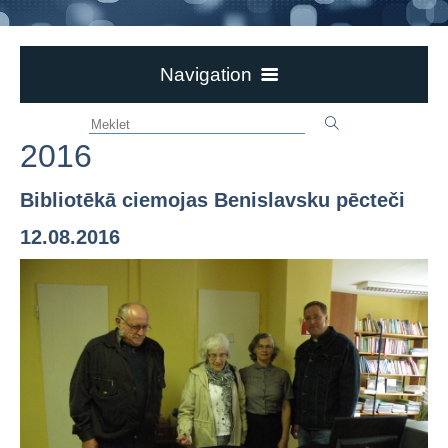
Navigation
Aktualitātes
2016
Ievērībai!
Par bibliotēku
Bibliotēkā ciemojas Benislavsku pēcteči
Bērzpils bibliotēka
12.08.2016
Dokumenti
Novadpētniecība
Pasākumi un izstādes
Galerijas
2024
2023