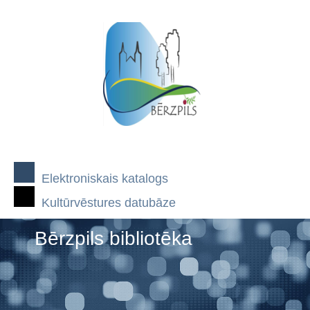
Elektroniskais katalogs
Kultūrvēstures datubāze
Bērzpils bibliotēka