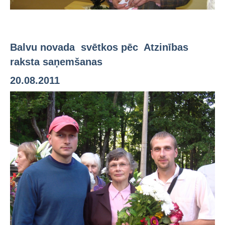
2008
Jaunieguvumi
3td e-GRĀMATU bibliotēka
Balvu novada svētkos pēc Atzinības
Bērnu, jauniešu un vecāku žūrija
raksta saņemšanas
Ziemeļvalstu literatūras nedēļa (norises)
20.08.2011
Darbs ar tiešsaites katalogu
Preses izdevumi
Publicitāte
Noderīgas saites