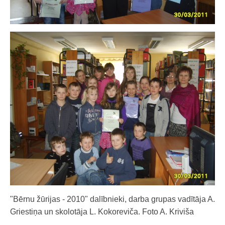
"Bērnu žūrijas - 2010" dalībnieki, darba grupas vadītāja A.
Griestiņa un skolotāja L. Kokoreviča. Foto A. Kriviša