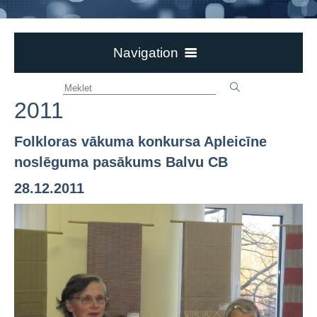
Navigation
Aktualitātes
2011
Ievērībai!
Par bibliotēku
Folkloras vākuma konkursa Apleicīne
Bērzpils bibliotēka
noslēguma pasākums Balvu CB
Dokumenti
28.12.2011
Novadpētniecība
Pasākumi un izstādes
Galerijas
2024
2023