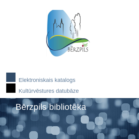
Elektroniskais katalogs
Kultūrvēstures datubāze
Bērzpils bibliotēka