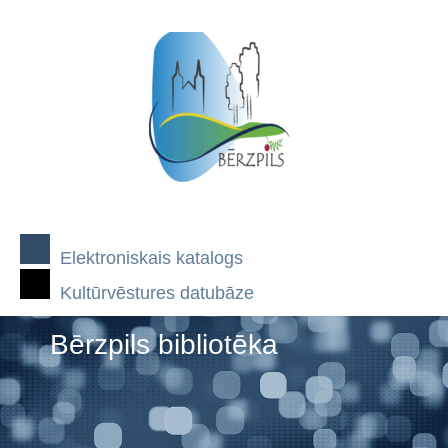
Elektroniskais katalogs
Kultūrvēstures datubāze
Bērzpils bibliotēka