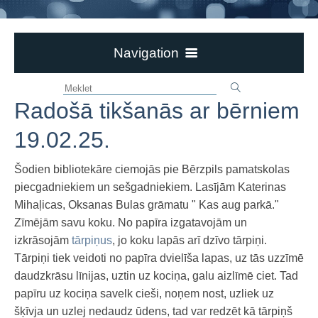
Navigation
Aktualitātes
Radošā tikšanās ar bērniem
Ievērībai!
Par bibliotēku
19.02.25.
Bērzpils bibliotēka
Šodien bibliotekāre ciemojās pie Bērzpils pamatskolas
Dokumenti
piecgadniekiem un sešgadniekiem. Lasījām Katerinas
Novadpētniecība
Mihaļicas, Oksanas Bulas grāmatu " Kas aug parkā."
Zīmējām savu koku. No papīra izgatavojām un
Pasākumi un izstādes
izkrāsojām
tārpiņus
, jo koku lapās arī dzīvo tārpiņi.
Pasākumi un izstādes 2026
Tārpiņi tiek veidoti no papīra dvielīša lapas, uz tās uzzīmē
Pasākumi un izstādes 2025
daudzkrāsu līnijas, uztin uz kociņa, galu aizlīmē ciet. Tad
papīru uz kociņa savelk cieši, noņem nost, uzliek uz
Izstādes
šķīvja un uzlej nedaudz ūdens, tad var redzēt kā tārpiņš