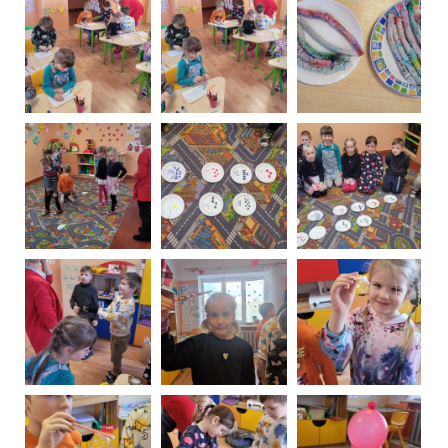
Pasākumi un izstādes 2019.-2024.
Virtuālās izstādes
Galerijas
Jaunieguvumi
3td e-GRĀMATU bibliotēka
Bērnu, jauniešu un vecāku žūrija
Ziemeļvalstu literatūras nedēļa (norises)
Darbs ar tiešsaites katalogu
Preses izdevumi
Publicitāte
Noderīgas saites