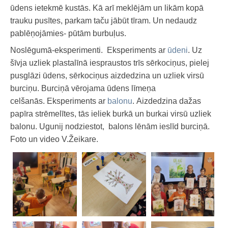
Izglītojošā nodarbība 05.11.25.
ūdens ietekmē kustās. Kā arī meklējām un likām kopā
Virtuālā viktorīna ''Pabeidz iesākto latvju dainu''.
trauku pusītes, parkam taču jābūt tīram. Un nedaudz
pablēņojāmies- pūtām burbuļus.
Praktiskā nodarbība 08.10.25.
Noslēgumā-eksperimenti. Eksperiments ar
ūdeni
. Uz
Dzejas pasākums 03.10.25.
šīvja uzliek plastalīnā iespraustos trīs sērkociņus, pielej
Izglītojošā nodarbība 25.09.25.
pusglāzi ūdens, sērkociņus aizdedzina un uzliek virsū
Praktiskā nodarbība 24.09.25.
burciņu. Burciņā vērojama ūdens līmeņa
celšanās. Eksperiments ar
balonu
. Aizdedzina dažas
5.un 7.klašu skolēni bibliotēkā 18.09.25.
papīra strēmelītes, tās ieliek burkā un burkai virsū uzliek
Radošā tikšanās ar bērniem 10.09.25.
balonu. Ugunij nodziestot, balons lēnām ieslīd burciņā.
Radošā tikšanās ar 1.klasi 02.09.25.
Foto un video V.Žeikare.
Dzejas pastaiga ar bērniem 14.05.25.
Radošā tikšanās ar bērniem 23.04.25.
Radošā tikšanās ar bērniem 5.03.25.
Radošā tikšanās ar bērniem 19.02.25.
Pasākums-Literārā stunda 21.01.25.