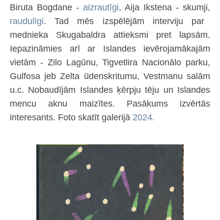
Biruta Bogdane -
aizrautīgi
, Aija Ikstena - skumji,
raudulīgi
. Tad mēs izspēlējām interviju par
mednieka Skugabaldra attieksmi pret lapsām.
Iepazināmies arī ar Islandes ievērojamākajām
vietām - Zilo Lagūnu, Tigvetlira Nacionālo parku,
Gulfosa jeb Zelta ūdenskritumu, Vestmanu salām
u.c. Nobaudījām Islandes ķērpju tēju un Islandes
mencu aknu maizītes. Pasākums izvērtās
interesants. Foto skatīt galerijā
2024.