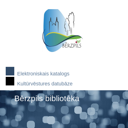
Elektroniskais katalogs
Kultūrvēstures datubāze
Bērzpils bibliotēka