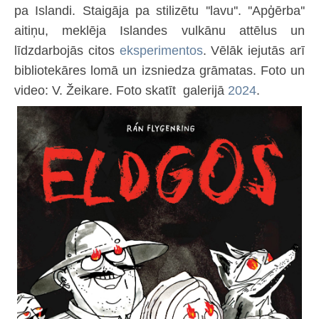
Bērnu, jauniešu un vecāku žūrija
pa Islandi. Staigāja pa stilizētu ''lavu''. ''Apģērba''
Ziemeļvalstu literatūras nedēļa (norises)
aitiņu, meklēja Islandes vulkānu attēlus un
Vienotība Ziemeļvalstīs 2025
līdzdarbojās citos
eksperimentos
. Vēlāk iejutās arī
bibliotekāres lomā un izsniedza grāmatas. Foto un
Brīvība Ziemeļos 2024
video: V. Žeikare. Foto skatīt galerijā
2024
.
Ziemassvētki Ziemeļos 2023
Darbs ar tiešsaites katalogu
Preses izdevumi
Publicitāte
Noderīgas saites