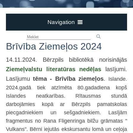
Navigation
Aktualitātes
Brīvība Ziemeļos 2024
Ievērībai!
Par bibliotēku
14.11.2024. Bērzpils bibliotēkā norisinājās
Bērzpils bibliotēka
Ziemeļvalstu literatūras nedēļas
lasījumi.
Dokumenti
Lasījumu
tēma - Brīvība ziemeļos
.
Islande.
Novadpētniecība
2024.gadā tiek atzīmēta 80.gadadiena kopš
Pasākumi un izstādes
Islandes neatkarības. Rītausmas stundā
darbojāmies kopā ar Bērzpils pamatskolas
Galerijas
piecgadniekiem un sešgadniekiem. Lasījām
Jaunieguvumi
fragmentus no Rana Fligenringa bilžu grāmatas "
3td e-GRĀMATU bibliotēka
Vulkans". Bērni iejutās ekskursantu lomā un ceļoja