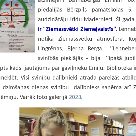
atzīmējām Lennebergas Emīlam 60
piedalījās Bērzpils pamatskolas 5
audzinātāju Irīdu Madernieci.
Šī gada 
ir "Ziemassvētki Ziemeļvalstīs’’
.
Lenneb
notika Ziemassvētku atmosfērā. Ko
Lingrēnas, Bjerna Berga ‘’Lennebe
svinībās pieklājās – bija ‘’īpašā jubil
pts kāds jautājums par gaviļnieku Emīlu. Bibliotēka ir 
 meklēt. Visi svinību dalībnieki atrada pareizās atbi
 dzimšanas dienas svinību dalībnieks saņēma arī Z
miņu. Vairāk foto galerijā
2023
.