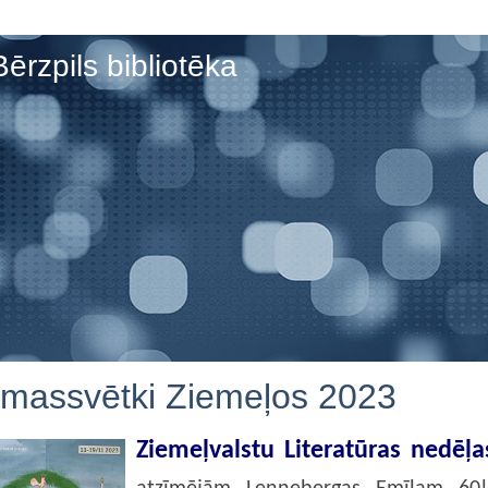
Bērzpils bibliotēka
emassvētki Ziemeļos 2023
Ziemeļvalstu Literatūras nedēļ