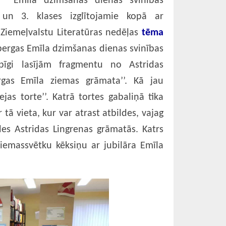
! Emīla dzimšanas dienas svinībās
. un 3. klases izglītojamie kopā ar
Ziemeļvalstu Literatūras nedēļas
tēma
ergas Emīla dzimšanas dienas svinības
pīgi lasījām fragmentu no Astridas
rgas Emīla ziemas grāmata’’. Kā jau
ejas torte’’. Katrā tortes gabaliņā tika
tā vieta, kur var atrast atbildes, vajag
ldes Astridas Lingrenas grāmatās. Katrs
iemassvētku kēksiņu ar jubilāra Emīla