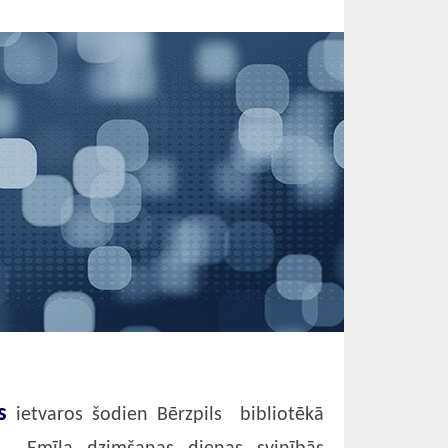
as
ietvaros šodien Bērzpils bibliotēkā