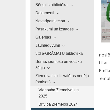
Bērzpils bibliotēka
Dokumenti
Novadpētniecība
Pasākumi un izstādes
Galerijas
Jaunieguvumi
3td e-GRĀMATU bibliotēka
noslē
Bērnu, jauniešu un vecāku
tikai
žūrija
Emīla
Ziemeļvalstu literatūras nedēļa
emblē
(norises)
Vienotība Ziemeļvalstīs
2025
Brīvība Ziemeļos 2024