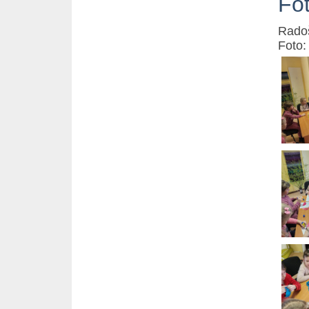
Fo
Radoš
Foto: