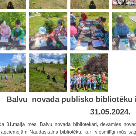
Balvu novada publisko bibliotēku
31.05.2024.
da 31.maijā mēs, Balvu novada bibliotekāri, devāmies novad
 apciemojām Naudaskalna bibliotēku, kur viesmīlīgi mūs saga