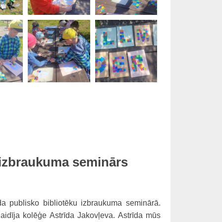
 izbraukuma seminārs
a publisko bibliotēku izbraukuma seminārā.
idīja kolēģe Astrīda Jakovļeva. Astrīda mūs