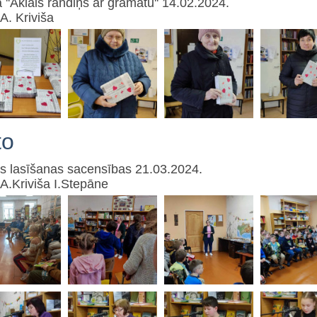
a ''Aklais randiņš ar grāmatu'' 14.02.2024.
 A. Kriviša
to
s lasīšanas sacensības 21.03.2024.
 A.Kriviša I.Stepāne