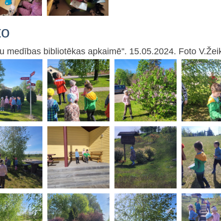
to
du medības bibliotēkas apkaimē''. 15.05.2024. Foto V.Žei