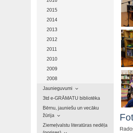
2016
2015
2014
2013
2012
2011
2010
2009
2008
Jaunieguvumi
3td e-GRĀMATU bibliotēka
Bērnu, jauniešu un vecāku
Fo
žūrija
Ziemeļvalstu literatūras nedēļa
Radoš
(norises)