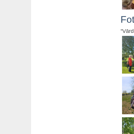
Fo
''Vār