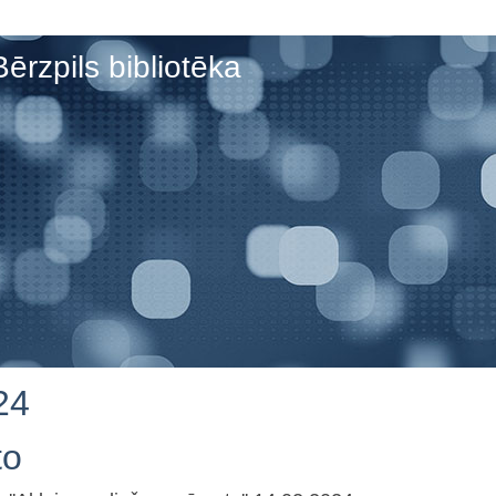
Bērzpils bibliotēka
24
to