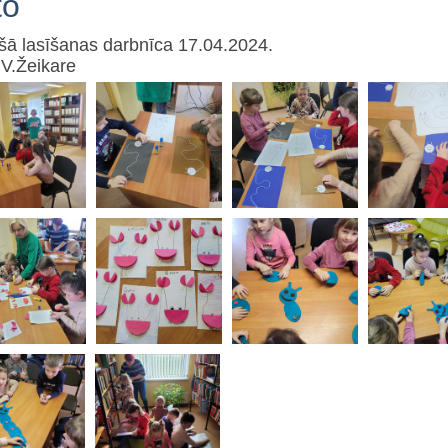
to
ā lasīšanas darbnīca 17.04.2024.
 V.Žeikare