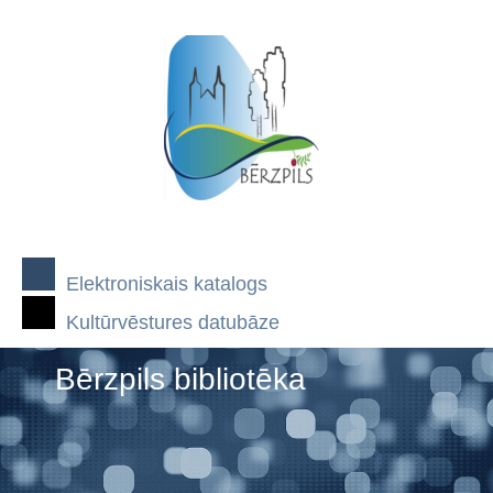
Elektroniskais katalogs
Kultūrvēstures datubāze
Bērzpils bibliotēka