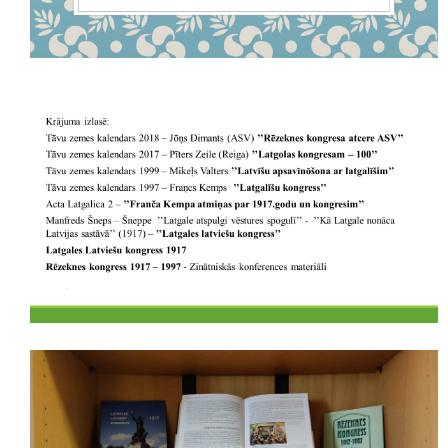
Bērnu, jauniešu un vecāku žūrija
Virtuālās izstādes
Ziemeļvalstu literatūras nedēļa (norises)
Darbs ar tiešsaites katalogu
Preses izdevumi
Publicitāte
Noderīgas saites