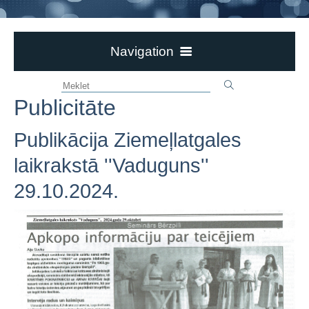
Navigation
Aktualitātes
Publicitāte
Ievērībai!
Par bibliotēku
Publikācija Ziemeļlatgales
Bērzpils bibliotēka
laikrakstā ''Vaduguns''
Dokumenti
29.10.2024.
Novadpētniecība
Pasākumi un izstādes
Galerijas
Jaunieguvumi
3td e-GRĀMATU bibliotēka