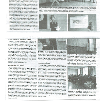
Bērnu, jauniešu un vecāku žūrija
Ziemeļvalstu literatūras nedēļa (norises)
Darbs ar tiešsaites katalogu
Preses izdevumi
Publicitāte
Noderīgas saites