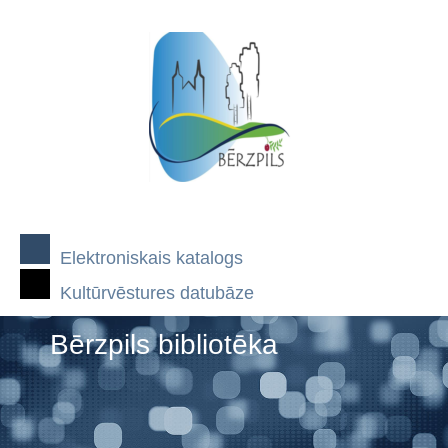
Elektroniskais katalogs
Kultūrvēstures datubāze
Bērzpils bibliotēka