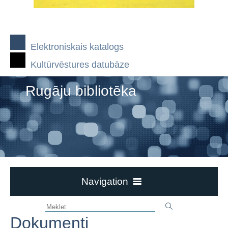
Elektroniskais katalogs
Kultūrvēstures datubāze
Rugāju bibliotēka
Navigation
Kontakti un darba laiks
Dokumenti
Bibliotēka piedāvā