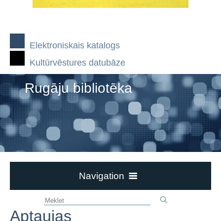
Elektroniskais katalogs
Kultūrvēstures datubāze
Rugāju bibliotēka
Navigation
Kontakti un darba laiks
Aptaujas
Bibliotēka piedāvā