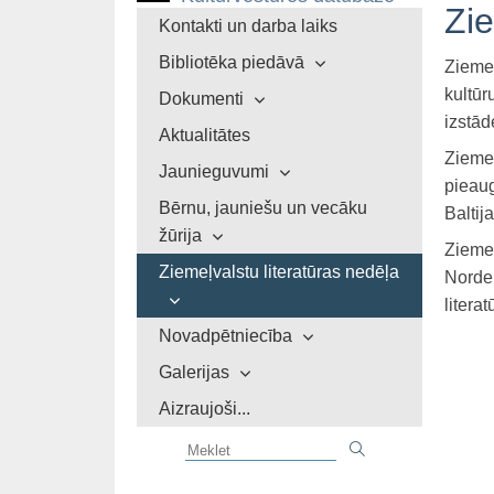
Zie
Kontakti un darba laiks
Bibliotēka piedāvā
Ziemeļ
kultūr
Dokumenti
izstād
Aktualitātes
Ziemeļ
Jaunieguvumi
pieau
Bērnu, jauniešu un vecāku
Baltij
žūrija
Ziemeļ
Ziemeļvalstu literatūras nedēļa
Norden
litera
Novadpētniecība
Galerijas
Aizraujoši...