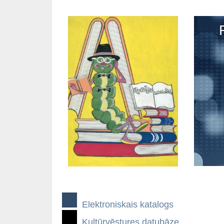
Elektroniskais katalogs
Kultūrvēstures datubāze