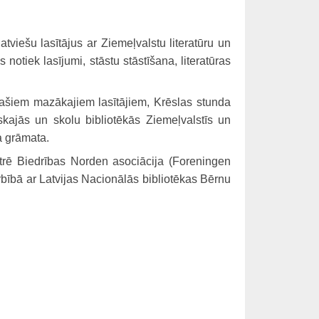
atviešu lasītājus ar Ziemeļvalstu literatūru un
notiek lasījumi, stāstu stāstīšana, literatūras
a pašiem mazākajiem lasītājiem, Krēslas stunda
kajās un skolu bibliotēkās Ziemeļvalstīs un
ta grāmata.
istrē Biedrības Norden asociācija (Foreningen
bībā ar Latvijas Nacionālās bibliotēkas Bērnu