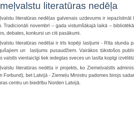
meļvalstu literatūras nedēļa
valstu literatūras nedēļas galvenais uzdevums ir iepazīstināt l
u. Tradicionāli novembrī – gada vistumšākajā laikā – bibliotēkās 
es, debates, konkursi un citi pasākumi.
valstu literatūras nedēļai ir trīs kopēji lasījumi - Rīta stund
gušajiem un lasījums pusaudžiem. Vairākos tūkstošos publis
as valstīs vienlaicīgi tiek iedegtas sveces un lasīta kopīgi izvēlē
valstu literatūras nedēļa ir projekts, ko Ziemeļvalstīs admin
 Forbund), bet Latvijā - Ziemeļu Ministru padomes birojs sadar
tūras centru un biedrību Norden Latvijā.