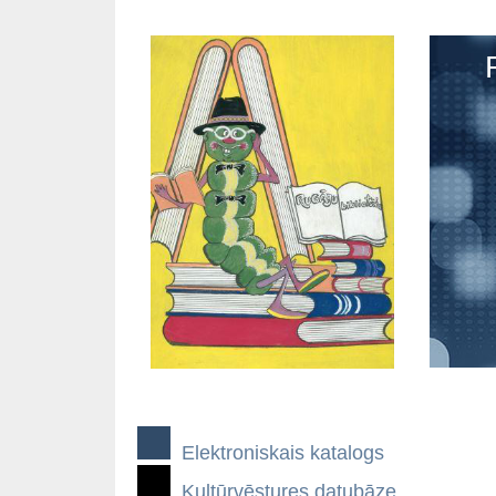
Elektroniskais katalogs
Kultūrvēstures datubāze