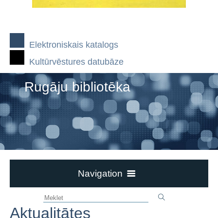
Elektroniskais katalogs
Kultūrvēstures datubāze
Rugāju bibliotēka
Navigation
Kontakti un darba laiks
Aktualitātes
Bibliotēka piedāvā