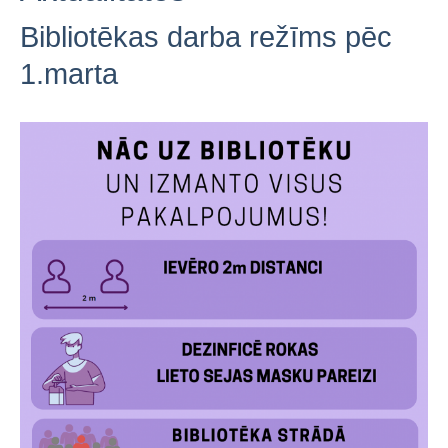
Dokumenti
Bibliotēkas darba režīms pēc
Aktualitātes
1.marta
Jaunieguvumi
Bērnu, jauniešu un vecāku žūrija
Ziemeļvalstu literatūras nedēļa
Novadpētniecība
Galerijas
Aizraujoši...