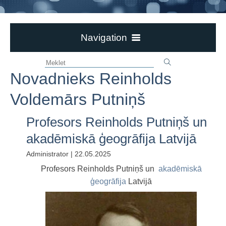
Navigation
Aktualitātes
Novadnieks Reinholds
Ievērībai!
Par bibliotēku
Voldemārs Putniņš
Bērzpils bibliotēka
Profesors Reinholds Putniņš un
Dokumenti
akadēmiskā ģeogrāfija Latvijā
Novadpētniecība
Administrator | 22.05.2025
Novadpētniecības materiālu kopas
Profesors Reinholds Putniņš un
akadēmiskā
Bēržu R.-k. draudzes un baznīcas vēsture
ģeogrāfija
Latvijā
Bonifacovas muižas vēsture
Novadnieks Reinholds Voldemārs Putniņš