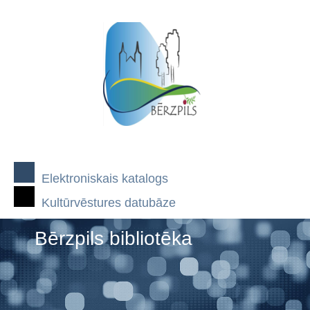
Elektroniskais katalogs
Kultūrvēstures datubāze
Bērzpils bibliotēka