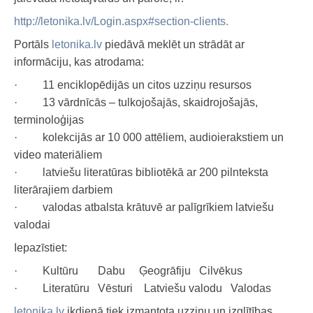
Bērnu, jauniešu un vecāku žūrija
Virtuālās izstādes
http://letonika.lv/Login.aspx#section-clients.
Ziemeļvalstu literatūras nedēļa (norises)
Portāls
letonika.lv
piedāvā meklēt un strādāt ar
Darbs ar tiešsaites katalogu
informāciju, kas atrodama:
Preses izdevumi
· 11 enciklopēdijās un citos uzziņu resursos
Publicitāte
· 13 vārdnīcās – tulkojošajās, skaidrojošajās,
Noderīgas saites
terminoloģijas
· kolekcijās ar 10 000 attēliem, audioierakstiem un
video materiāliem
· latviešu literatūras bibliotēkā ar 200 pilnteksta
literārajiem darbiem
· valodas atbalsta krātuvē ar palīgrīkiem latviešu
valodai
Iepazīstiet:
· Kultūru Dabu Ģeogrāfiju Cilvēkus
· Literatūru Vēsturi Latviešu valodu Valodas
letonika.lv
ikdienā tiek izmantota uzziņu un izglītības