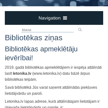
Navigation
Aktualitātes
Bibliotēkas ziņas
Ievērībai!
Par bibliotēku
Bibliotēkas apmeklētāju
Bērzpils bibliotēka
ievērībai!
Dokumenti
2019. gadā bibliotēkas apmeklētājiem ir iespēja attālināti
Novadpētniecība
lasīt
letonika.lv
(www.letonika.lv) datu bāzē ārpus
Pasākumi un izstādes
bibliotēkas telpām.
Pasākumi un izstādes 2026
Galerijas
Savā bibliotēkā Jūs varat saņemt attālinātās piekļuves
Pasākumi un izstādes 2025
Jaunieguvumi
lietotājvārdu un paroli.
Pasākumi un izstādes 2019.-2024.
3td e-GRĀMATU bibliotēka
Letonika.lv lapas adrese, kurā attālinātajam lietotājam ir
jāievada lietotājvārds un parole, ir: