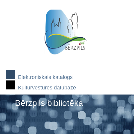
Elektroniskais katalogs
Kultūrvēstures datubāze
Bērzpils bibliotēka