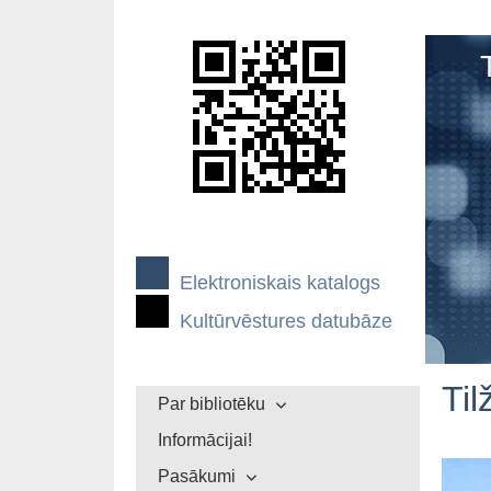
Elektroniskais katalogs
Kultūrvēstures datubāze
Ti
Par bibliotēku
Informācijai!
Pasākumi