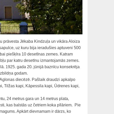
žu prāvesta Jēkaba Kindzuļa un vikāra Aloiza
sapulce, uz kuru bija ieradušies aptuveni 500
cībai piešķīra 10 desetīnas zemes. Katram
ubļu par katru desetīnu izmantojamās zemes.
ā. 1925. gada 20. jūnijā baznīcu konsekrēja
izbildņa godam.
Aglonas diecēzē. Pašlaik draudzi apkalpo
, Tilžas kapi, Kāpessila kapi, Ūdrenes kapi,
mtu, 24 metrus gara un 14 metrus plata,
ti, kas balstās uz četriem koka pīlāriem. Pie
u smagums. Apkārt dievnamam ir dārzs, ko