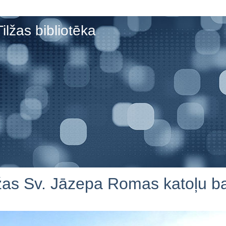
Tilžas bibliotēka
lžas Sv. Jāzepa Romas katoļu b