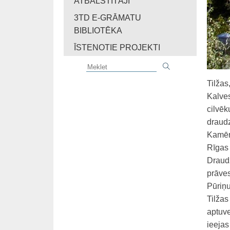
ATBALSTĪTĀJI
3TD E-GRĀMATU
BIBLIOTĒKA
ĪSTENOTIE PROJEKTI
Tilžas
Kalves
cilvēk
draudz
Kamēr 
Rīgas 
Draud
prāves
Pūriņu
Tilžas
aptuve
ieejas