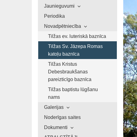
Jaunieguvumi
Periodika
Novadpētniecība
Tilžas ev. luteriskā baznīca
Tilžas Sv. Jāzepa Romas
katoļu baznīca
Tilžas Kristus
Debesbraukšanas
pareizticīgo baznīca
Tilžas baptistu lūgšanu
nams
Galerijas
Noderīgas saites
Dokumenti