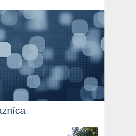
aznīca