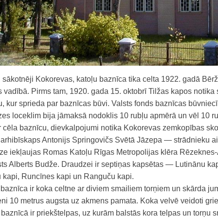
, sākotnēji Kokorevas, katoļu baznīca tika celta 1922. gadā Bēr
 vadībā. Pirms tam, 1920. gada 15. oktobrī Tilžas kapos notika 
u, kur sprieda par baznīcas būvi. Valsts fonds baznīcas būvnie
es loceklim bija jāmaksā nodoklis 10 rubļu apmērā un vēl 10 r
cēla baznīcu, dievkalpojumi notika Kokorevas zemkopības skol
arhibīskaps Antonijs Springovičs Svētā Jāzepa — strādnieku a
ze iekļaujas Romas Katoļu Rīgas Metropolijas klēra Rēzeknes-
ts Alberts Budže. Draudzei ir septiņas kapsētas — Lutinānu kapi
 kapi, Runcīnes kapi un Ranguču kapi.
 baznīca ir koka celtne ar diviem smailiem torņiem un skārda ju
ni 10 metrus augsta uz akmens pamata. Koka velvē veidoti gries
 baznīcā ir priekštelpas, uz kurām balstās kora telpas un torņ