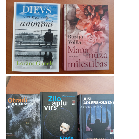
Jaunumi jūnijā, 2025
Jaunumi maijā, 2025
Jaunumi aprīlī, 2025
2024
Periodika
Novadpētniecība
Galerijas
Noderīgas saites
Dokumenti
ATBALSTĪTĀJI
3TD E-GRĀMATU BIBLIOTĒKA
ĪSTENOTIE PROJEKTI