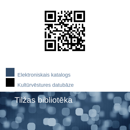
Elektroniskais katalogs
Kultūrvēstures datubāze
Tilžas bibliotēka